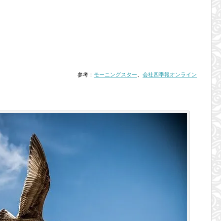
参考：
モーニングスター
、
会社四季報オンライン