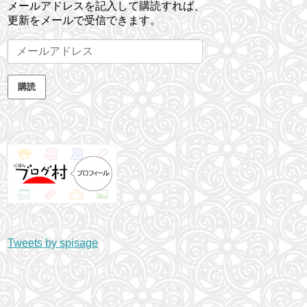
メールアドレスを記入して購読すれば、
更新をメールで受信できます。
メ
ー
ル
購読
ア
ド
レ
ス
Tweets by spisage