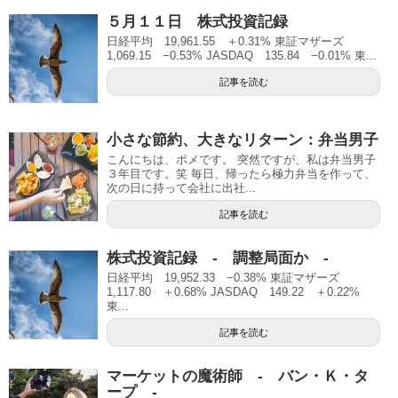
５月１１日 株式投資記録
日経平均 19,961.55 ＋0.31% 東証マザーズ
1,069.15 −0.53% JASDAQ 135.84 −0.01% 東...
記事を読む
小さな節約、大きなリターン：弁当男子
こんにちは、ポメです。 突然ですが、私は弁当男子
３年目です。笑 毎日、帰ったら極力弁当を作って、
次の日に持って会社に出社...
記事を読む
株式投資記録 - 調整局面か -
日経平均 19,952.33 −0.38% 東証マザーズ
1,117.80 ＋0.68% JASDAQ 149.22 ＋0.22%
東...
記事を読む
マーケットの魔術師 - バン・Ｋ・タ
ープ -