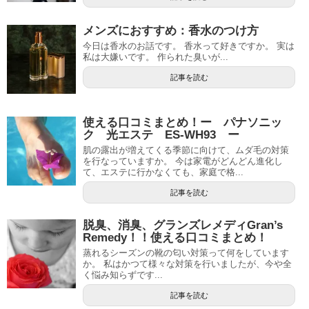
メンズにおすすめ：香水のつけ方
今日は香水のお話です。 香水って好きですか。 実は
私は大嫌いです。 作られた臭いが...
記事を読む
使える口コミまとめ！ー パナソニッ
ク 光エステ ES-WH93 ー
肌の露出が増えてくる季節に向けて、ムダ毛の対策
を行なっていますか。 今は家電がどんどん進化し
て、エステに行かなくても、家庭で格...
記事を読む
脱臭、消臭、グランズレメディGran’s
Remedy！！使える口コミまとめ！
蒸れるシーズンの靴の匂い対策って何をしています
か。 私はかつて様々な対策を行いましたが、今や全
く悩み知らずです...
記事を読む