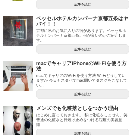
記事を読む
ベッセルホテルカンパーナ京都五条はヤ
バイ！！
京都に私のお気に入りの宿があります。ベッセルホ
テルカンパーナ京都五条。何が良いのかご紹介しま
す。
記事を読む
macでキャリアiPhoneのWi-Fiを使う方
法
macでキャリアのWi-Fiを使う方法 Wi-Fiどうしてい
ますか 今日もスタバでmac開いてタスクをこなして
い...
記事を読む
メンズでも化粧落としをつかう理由
はじめに言っておきます。 私は化粧をしません。笑
普通の化粧水と日焼け止めをつける程度の美容意
識...
記事を読む