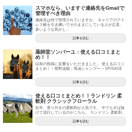
スマホなら、いますぐ連絡先をGmailで
管理すべき理由
連絡先は何で管理されていますか。 キャリアのアド
レス帳を引き継いでそのままにしている人が正直、
多いような気がし...
記事を読む
薬師堂ソンバーユ：使える口コミまと
め！！
以前の投稿に反響をいただきました。 使える口コミ
まとめ！！熊野油脂：馬油シャンプー – SPISAGE
...
記事を読む
使える口コミまとめ！！ランドリン 柔
軟剤 クラシックフローラル
近年、香り付きの柔軟剤が人気です。 中でもずば抜
けて流行しているのがこちら。 ランドリン 柔軟剤...
記事を読む