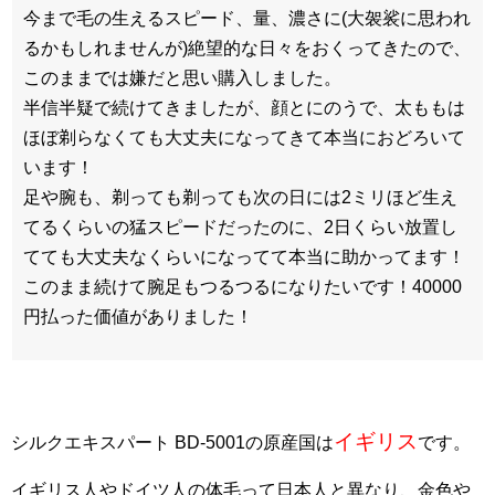
今まで毛の生えるスピード、量、濃さに(大袈裟に思われ
るかもしれませんが)絶望的な日々をおくってきたので、
このままでは嫌だと思い購入しました。
半信半疑で続けてきましたが、顔とにのうで、太ももは
ほぼ剃らなくても大丈夫になってきて本当におどろいて
います！
足や腕も、剃っても剃っても次の日には2ミリほど生え
てるくらいの猛スピードだったのに、2日くらい放置し
てても大丈夫なくらいになってて本当に助かってます！
このまま続けて腕足もつるつるになりたいです！40000
円払った価値がありました！
イギリス
シルクエキスパート BD-5001の原産国は
です。
イギリス人やドイツ人の体毛って日本人と異なり、金色や