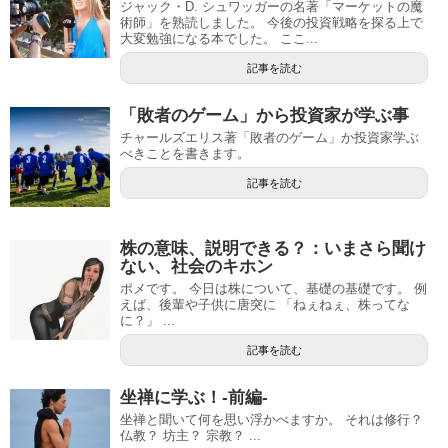
ジャック・D. シュワッガーの名著「マーケットの魔
術師」を熟読しました。 今後の投資戦略を探る上で
大変勉強になる本でした。 ここ...
記事を読む
「敗者のゲーム」から投資家が学ぶ事
チャールズエリス著「敗者のゲーム」か投資家学ぶ
べきことを書きます。
記事を読む
株の意味、説明できる？：いまさら聞け
ない、社会のキホン
ポメです。 今日は株について、基礎の基礎です。 例
えば、後輩や子供に唐突に 「ねぇねぇ、株ってな
に？」 ...
記事を読む
坐禅に学ぶ！-前編-
坐禅と聞いて何を思い浮かべますか。 それは修行？
仏教？ 坊主？ 宗教？ ...