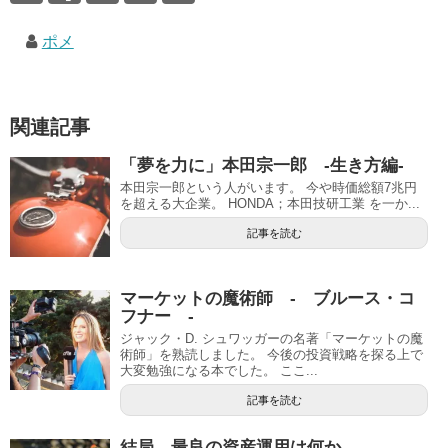
ポメ
関連記事
「夢を力に」本田宗一郎 -生き方編-
本田宗一郎という人がいます。 今や時価総額7兆円
を超える大企業。 HONDA；本田技研工業 を一か...
記事を読む
マーケットの魔術師 - ブルース・コ
フナー -
ジャック・D. シュワッガーの名著「マーケットの魔
術師」を熟読しました。 今後の投資戦略を探る上で
大変勉強になる本でした。 ここ...
記事を読む
結局、最良の資産運用は何か。