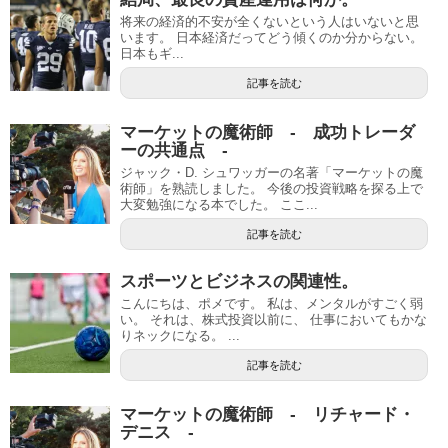
将来の経済的不安が全くないという人はいないと思
います。 日本経済だってどう傾くのか分からない。
日本もギ...
記事を読む
マーケットの魔術師 - 成功トレーダ
ーの共通点 -
ジャック・D. シュワッガーの名著「マーケットの魔
術師」を熟読しました。 今後の投資戦略を探る上で
大変勉強になる本でした。 ここ...
記事を読む
スポーツとビジネスの関連性。
こんにちは、ポメです。 私は、メンタルがすごく弱
い。 それは、株式投資以前に、 仕事においてもかな
りネックになる。 ...
記事を読む
マーケットの魔術師 - リチャード・
デニス -