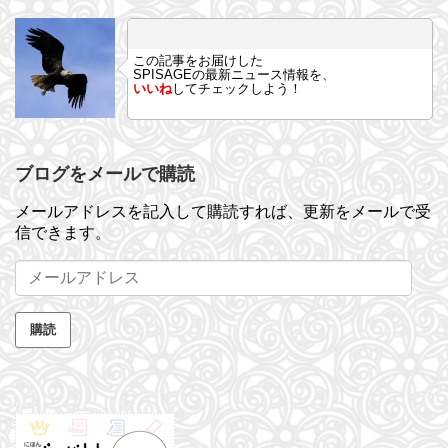
この記事をお届けした
SPISAGEの最新ニュース情報を、
いいね
してチェックしよう！
ブログをメールで購読
メールアドレスを記入して購読すれば、更新をメールで受
信できます。
メ
ー
ル
購読
ア
ド
レ
ス