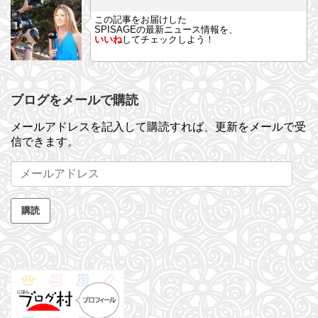
この記事をお届けした
SPISAGEの最新ニュース情報を、
いいね
してチェックしよう！
ブログをメールで購読
メールアドレスを記入して購読すれば、更新をメールで受
信できます。
メ
ー
ル
購読
ア
ド
レ
ス